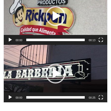
vídeo
00:00
00:13
Reproductor
de
vídeo
00:00
00:25