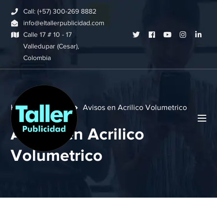
Call: (+57) 300-269 8882
info@eltallerpublicidad.com
Twitter
Facebook
Youtube
Instagram
Link
Calle 17 # 10 - 17
Valledupar (Cesar),
Profile
Profile
Profile
Profile
Profi
Colombia
Home
Acrilico
Avisos en Acrilico Volumetrico
Avisos en Acrilico
Volumetrico