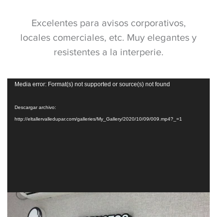
Excelentes para avisos corporativos,
locales comerciales, etc. Muy elegantes y
resistentes a la interperie.
Reproductor
Media error: Format(s) not supported or source(s) not found
de
vídeo
Descargar archivo:
http://eltallervalledupar.com/galleries/My_Gallery/2020/10/09/009.mp4?_=1
Reproductor
de