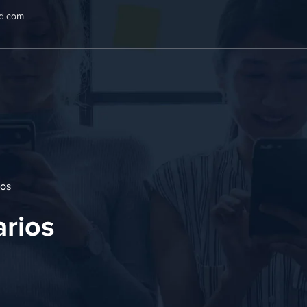
ad.com
ios
arios