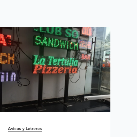
Avi
A
Avisos y Letreros