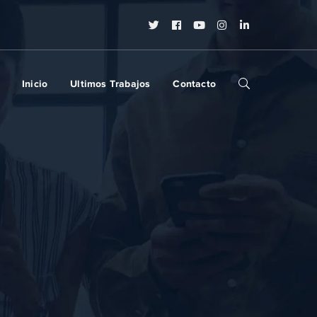
Twitter
Facebook
Youtube
Instagram
LinkedIn
Profile
Profile
Profile
Profile
Profile
Inicio
Ultimos Trabajos
Contacto