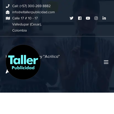
Call: (+57) 300-269 8882
info@eltallerpublicidad.com
Twitter
Facebook
Youtube
Instagram
Link
Calle 17 # 10 - 17
Valledupar (Cesar),
Profile
Profile
Profile
Profile
Profi
Colombia
Home
Archive by "Acrilico"
Acrilico