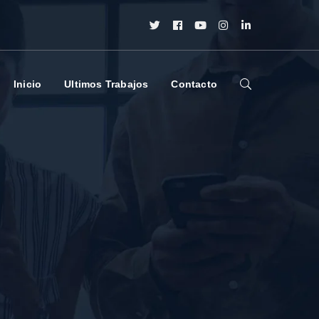
Twitter
Facebook
Youtube
Instagram
LinkedIn
Profile
Profile
Profile
Profile
Profile
Inicio
Ultimos Trabajos
Contacto