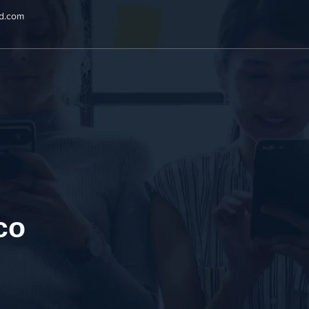
ad.com
co