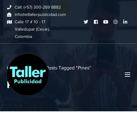
Call: (+57) 300-269 8882
info@eltallerpublicidad.com
Twitter
Facebook
Youtube
Instagram
Link
Calle 17 # 10 - 17
Valledupar (Cesar),
Profile
Profile
Profile
Profile
Profi
Colombia
Home
Blog
Posts Tagged "Pines"
Pines