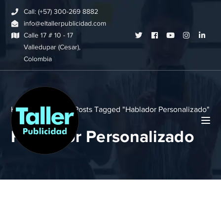
Call: (+57) 300-269 8882
info@eltallerpublicidad.com
Twitter
Facebook
Youtube
Instagram
Link
Calle 17 # 10 - 17
Valledupar (Cesar),
Profile
Profile
Profile
Profile
Profi
Colombia
Home
Blog
Posts Tagged "Hablador Personalizado"
Hablador Personalizado