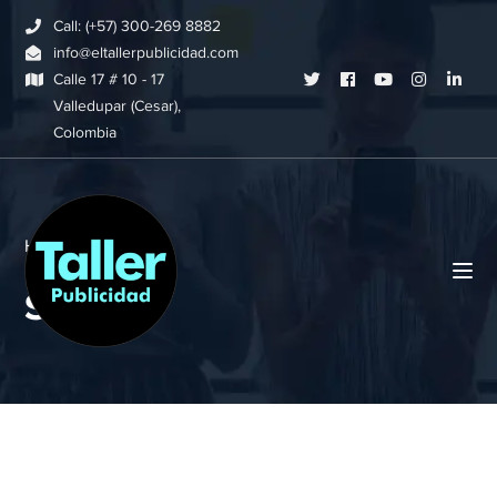
Call: (+57) 300-269 8882
info@eltallerpublicidad.com
Twitter
Facebook
Youtube
Instagram
Link
Calle 17 # 10 - 17
Valledupar (Cesar),
Profile
Profile
Profile
Profile
Profi
Colombia
Home
Shop
Shop