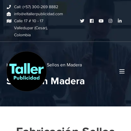
Call: (+57) 300-269 8882
info@eltallerpublicidad.com
Twitter
Facebook
Youtube
Instagram
Link
Calle 17 # 10 - 17
Valledupar (Cesar),
Profile
Profile
Profile
Profile
Profi
Colombia
Home
Sellos
Sellos en Madera
Sellos en Madera