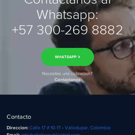
Whatsapp:
+57 300-269 8882
WHATSAPP
Necesitas una cotizacion?
Contactanos
Contacto
Direccion:
Calle 17 # 10-17 • Valledupar, Colombia