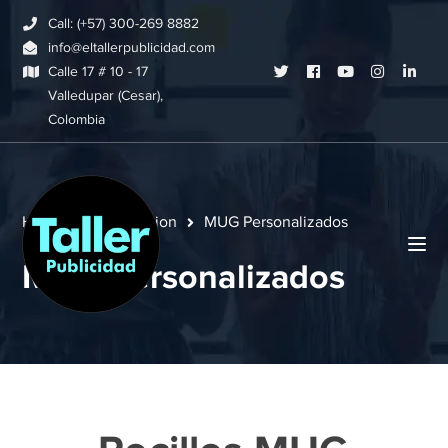
Call: (+57) 300-269 8882
info@eltallerpublicidad.com
Twitter
Facebook
Youtube
Instagram
Link
Calle 17 # 10 - 17
Valledupar (Cesar),
Profile
Profile
Profile
Profile
Profi
Colombia
Home
Sublimacion
MUG Personalizados
MUG Personalizados