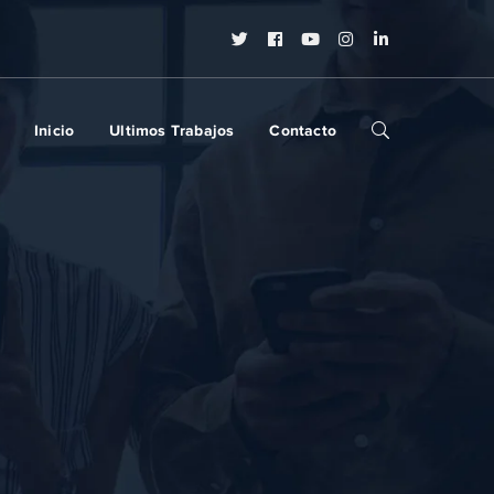
Twitter
Facebook
Youtube
Instagram
LinkedIn
Profile
Profile
Profile
Profile
Profile
Inicio
Ultimos Trabajos
Contacto