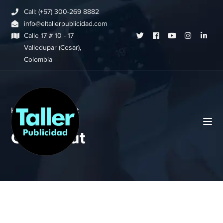
Call: (+57) 300-269 8882
info@eltallerpublicidad.com
Twitter
Facebook
Youtube
Instagram
Link
Calle 17 # 10 - 17
Valledupar (Cesar),
Profile
Profile
Profile
Profile
Profi
Colombia
Home
Checkout
Checkout