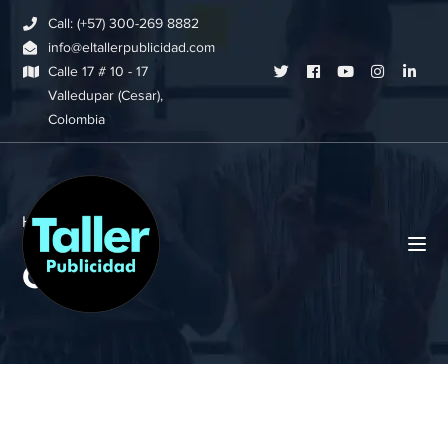
Call: (+57) 300-269 8882
info@eltallerpublicidad.com
Twitter
Facebook
Youtube
Instagram
Link
Calle 17 # 10 - 17
Valledupar (Cesar),
Profile
Profile
Profile
Profile
Profi
Colombia
Home
Cart
Cart